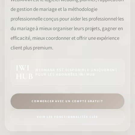
de gestion de mariage et la méthodologie
LOGICIEL
professionnelle conçus pour aider les professionnel·les
IDENTITÉ PRO
du mariage à mieux organiser leurs projets, gagner en
efficacité, mieux coordonner et offrir une expérience
COMMUNAUTÉ
client plus premium.
WEDDIPEDIA
IWI
WEDMANA EST DISPONIBLE UNIQUEMENT
BLOG
HUB
POUR LES ABONNÉES IWI HUB
À PROPOS
COMMENCER AVEC UN COMPTE GRATUIT
COMMENCER
VOIR LES FONCTIONNALITÉS CLÉS
CONNEXION