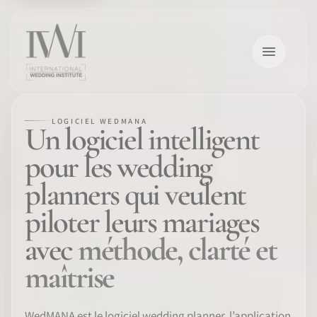
LOGICIEL WEDMANA
Un logiciel intelligent
pour les wedding
×
planners qui veulent
piloter leurs mariages
avec
méthode, clarté et
ACCUEIL
maîtrise
CARRIÈRES
FORMATION
WedMANA est le logiciel wedding planner, l’application