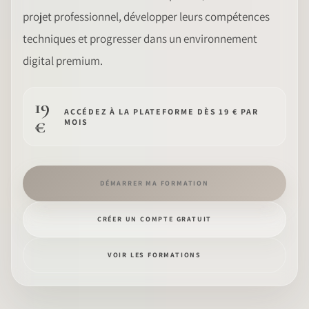
projet professionnel, développer leurs compétences
LOGICIEL
techniques et progresser dans un environnement
digital premium.
IDENTITÉ PRO
COMMUNAUTÉ
19
ACCÉDEZ À LA PLATEFORME DÈS 19 € PAR
€
MOIS
WEDDIPEDIA
BLOG
DÉMARRER MA FORMATION
À PROPOS
CRÉER UN COMPTE GRATUIT
COMMENCER
VOIR LES FORMATIONS
CONNEXION