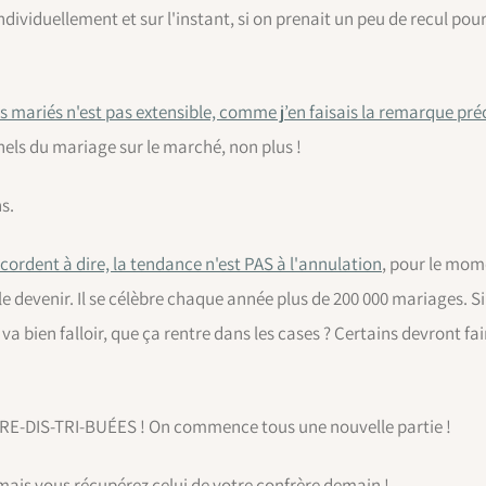
individuellement et sur l'instant, si on prenait un peu de recul po
es mariés n'est pas extensible, comme j’en faisais la remarque 
els du mariage sur le marché, non plus !
s.
cordent à dire, la tendance n'est PAS à l'annulation
, pour le mom
le devenir. Il se célèbre chaque année plus de 200 000 mariages. 
a bien falloir, que ça rentre dans les cases ? Certains devront fai
 RE-DIS-TRI-BUÉES ! On commence tous une nouvelle partie !
ais vous récupérez celui de votre confrère demain !