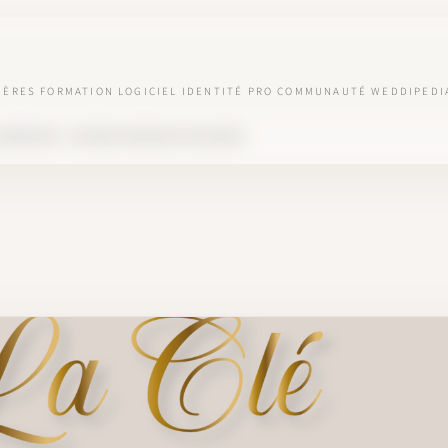
IÈRES
FORMATION
LOGICIEL
IDENTITÉ PRO
COMMUNAUTÉ
WEDDIPEDI
 BONHEURS : DEVENIR WEDDING DESIGNER