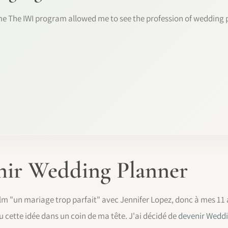
The IWI program allowed me to see the profession of wedding p
enir Wedding Planner
lm "un mariage trop parfait" avec Jennifer Lopez, donc à mes 11 a
eu cette idée dans un coin de ma tête. J'ai décidé de
devenir Wedd