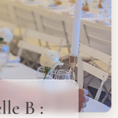
le B :