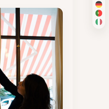
DE
PT-BR
IT