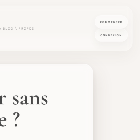
COMMENCER
A
BLOG
À PROPOS
CONNEXION
 sans
e ?