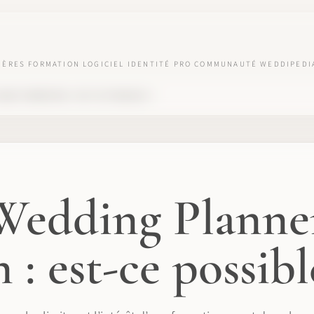
IÈRES
FORMATION
LOGICIEL
IDENTITÉ PRO
COMMUNAUTÉ
WEDDIPEDI
ANS FORMATION : EST-CE POSSIBLE ?
Wedding Planner
 : est-ce possibl