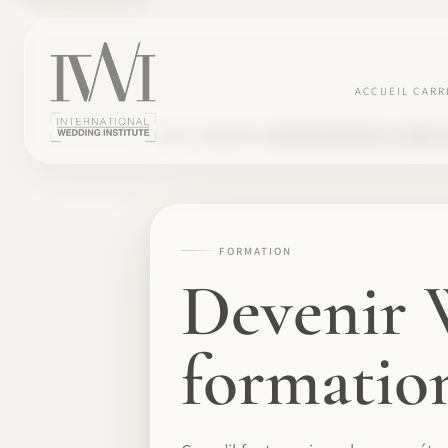
ACCUEIL
CARR
BLOG
FORMATION
DEVENIR WEDDING PLANNER S
FORMATION
Devenir 
formation