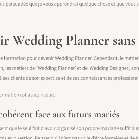
uis persuadée que je vous apprendrai quelque chose et que vous ser
ir Wedding Planner sans
i une formation pour devenir Wedding Planner. Cependant, le méti
ion, les métiers de “Wedding Planner’ et de 'Wedding Designer', son
r à ses clients de son expertise et de ses connaissances professionn
ormation est assez risqué.
cohérent face aux futurs mariés
t que le seul fait d’avoir organisé son propre mariage suffit à ex
mis en question. Penser qu’il n’est pas utile d’être formé(e) et de