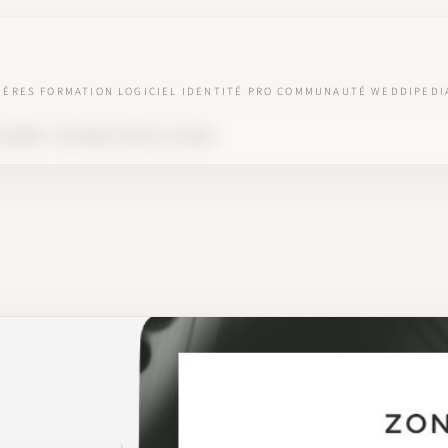
IÈRES
FORMATION
LOGICIEL
IDENTITÉ PRO
COMMUNAUTÉ
WEDDIPEDI
LANNER : MÉTHODE POUR SE LANCER