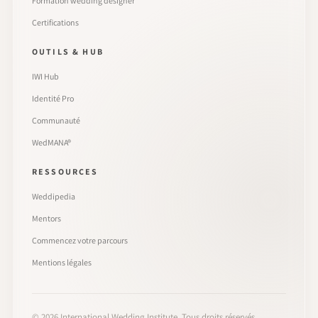
Formation wedding designer
Certifications
OUTILS & HUB
IWI Hub
Identité Pro
Communauté
WedMANA®
RESSOURCES
Weddipedia
Mentors
Commencez votre parcours
Mentions légales
©
2026
International Wedding Institute. Tous droits réservés.