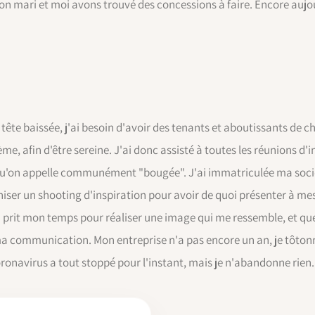
on mari et moi avons trouvé des concessions à faire. Encore aujou
tête baissée, j'ai besoin d'avoir des tenants et aboutissants de c
ème, afin d'être sereine. J'ai donc assisté à toutes les réunions d'
 qu'on appelle communément "bougée". J'ai immatriculée ma sociét
ser un shooting d'inspiration pour avoir de quoi présenter à mes fu
it mon temps pour réaliser une image qui me ressemble, et que je
 communication. Mon entreprise n'a pas encore un an, je tôtonn
oronavirus a tout stoppé pour l'instant, mais je n'abandonne rien