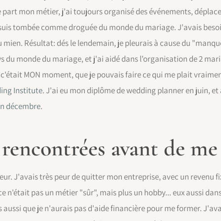
part mon métier, j'ai toujours organisé des événements, déplacem
je suis tombée comme droguée du monde du mariage. J'avais besoi
mien. Résultat: dés le lendemain, je pleurais à cause du "manque
ws du monde du mariage, et j'ai aidé dans l'organisation de 2 mari
e c'était MON moment, que je pouvais faire ce qui me plait vraiment
ing Institute
. J'ai eu mon diplôme de wedding planner en juin, et
 en décembre
.
s rencontrées avant de me
peur. J'avais très peur de quitter mon entreprise, avec un revenu fi
e n'était pas un métier "sûr", mais plus un hobby... eux aussi dans
s aussi que je n'aurais pas d'aide financière pour me former. J'a