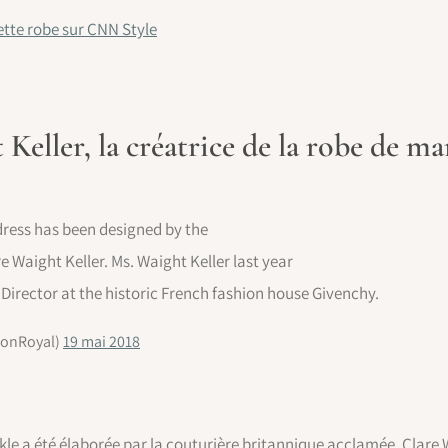
cette robe sur CNN Style
 Keller, la créatrice de la robe de m
ress has been designed by the
e Waight Keller. Ms. Waight Keller last year
 Director at the historic French fashion house Givenchy.
tonRoyal)
19 mai 2018
le a été élaborée par la couturière britannique acclamée, Clare