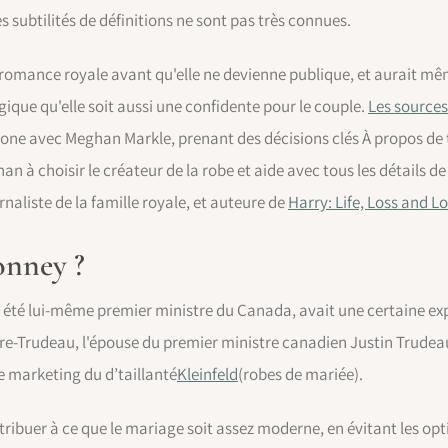
ces subtilités de définitions ne sont pas très connues.
 romance royale avant qu'elle ne devienne publique, et aurait même
gique qu'elle soit aussi une confidente pour le couple.
Les sources
e avec Meghan Markle, prenant des décisions clés À propos de to
an à choisir le créateur de la robe et aide avec tous les détails d
urnaliste de la famille royale, et auteure de
Harry: Life, Loss and L
onney ?
 été lui-même premier ministre du Canada, avait une certaine exp
re-Trudeau, l'épouse du premier ministre canadien Justin Trudeau
e marketing du d’taillanté
Kleinfeld
(robes de mariée).
ntribuer à ce que le mariage soit assez moderne, en évitant les op