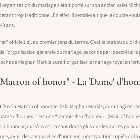
 l’organisation du mariage s’était porté sur son ancien valet Mic
dérant trop traditionnel. En effet, il semblerait que le couple voula
40 ans.
 officiel(le), au premier sens du terme. C'est le bureau dulor
e l'organisation générale du mariage, secondé par le secrétaire 
roche de Meghan Markle aurait organiser le mariage royal en 'priv
 "Matron of honor" - La 'Dame' d'hon
t être la Matron of honorée de la Meghan Markle, aurait agi en t
 “Dame d’honneur” est une “Demoiselle d’honneur” (Maid of honneur)
d’honneur, qui s’investira sans doute plus que les autres puisque
ce, avoir des demoiselles d’honneur - une tradition copiée de la