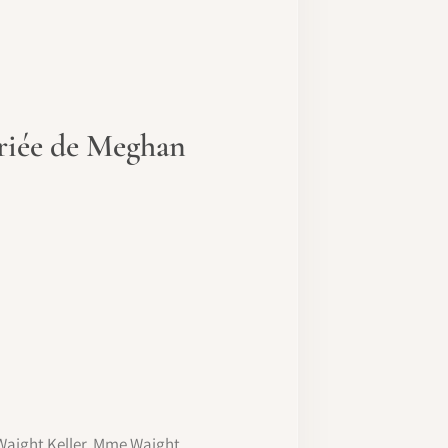
ariée de Meghan
 Waight Keller. Mme Waight