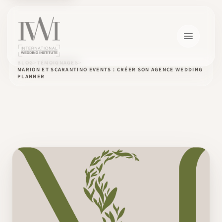
BLOG
TÉMOIGNAGES
MARION ET SCARANTINO EVENTS : CRÉER SON AGENCE WEDDING
PLANNER