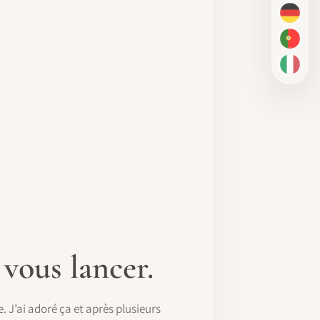
DE
PT-BR
IT
vous lancer.
e. J’ai adoré ça et après plusieurs