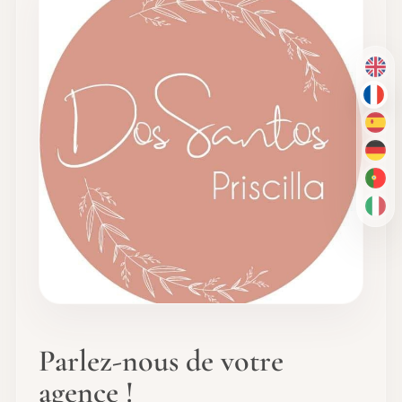
EN
FR
ES
DE
PT-
IT
Parlez-nous de votre
agence !