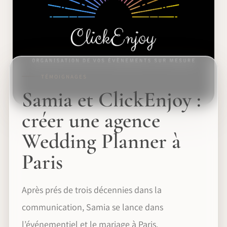
TÉMOIGNAGES
Samia et ClickEnjoy :
créer une agence
Wedding Planner à
Paris
Après prés de trois décennies dans la
communication, Samia se lance dans
l’événementiel et le mariage à Paris.