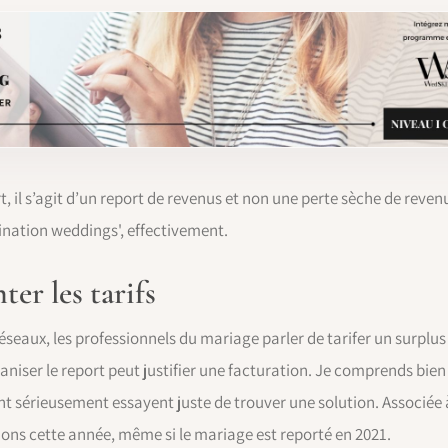
t, il s’agit d’un report de revenus et non une perte sèche de reve
tination weddings', effectivement.
er les tarifs
les réseaux, les professionnels du mariage parler de tarifer un surpl
niser le report peut justifier une facturation. Je comprends bien 
t sérieusement essayent juste de trouver une solution. Associée à c
ions cette année, même si le mariage est reporté en 2021.