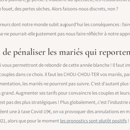
fouet, des pertes sèches. Alors faisons-nous discrets, non ?
erreurs dont notre monde subit aujourd'hui les conséquences : fa
e ne pourrait-elle justement pas nous faire réfléchir à notre app
e pénaliser les mariés qui reporte
ui vous permettront de rebondir de cette année blanche ! Il faut
es couples dans ce choix. Il faut les CHOU-CHOU-TER vos mariés, pas 
entation, les mariés ne pourront pas suivre. C'est d'autant plus 
s grand. Augmenter ses tarifs pour convaincre les couples et leur
est pas des plus stratégiques ! Plus globalement, c’est l’industrie 
réent une à taxe Covid-19€, on va provoquer des annulations en 
021, alors que pour le moment
les pronostics sont plutôt positifs
!