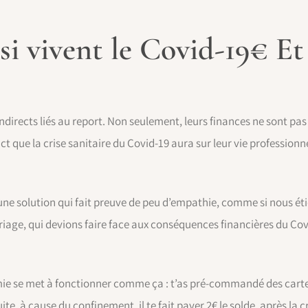
si vivent le Covid-19€ E
 indirects liés au report. Non seulement, leurs finances ne sont pas
t que la crise sanitaire du Covid-19 aura sur leur vie professionnell
une solution qui fait preuve de peu d’empathie, comme si nous éti
iage, qui devions faire face aux conséquences financières du Cov
mie se met à fonctionner comme ça : t’as pré-commandé des cartes
e, à cause du confinement, il te fait payer 2€ le solde, après la cri