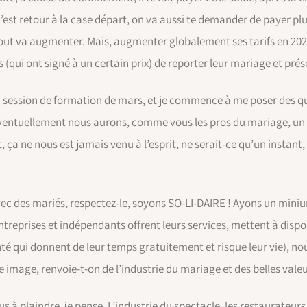
’est retour à la case départ, on va aussi te demander de payer plus
Tout va augmenter. Mais, augmenter globalement ses tarifs en 2021
s (qui ont signé à un certain prix) de reporter leur mariage et prés
 session de formation de mars, et je commence à me poser des que
 éventuellement nous aurons, comme vous les pros du mariage, un 
ça ne nous est jamais venu à l’esprit, ne serait-ce qu’un instant, 
ec des mariés, respectez-le, soyons SO-LI-DAIRE ! Ayons un miniu
treprises et indépendants offrent leurs services, mettent à dispo
nté qui donnent de leur temps gratuitement et risque leur vie), no
lle image, renvoie-t-on de l’industrie du mariage et des belles va
s à plaindre, je pense. L’industrie du spectacle, les restaurateurs, 