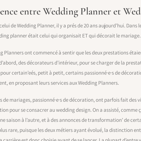
férence entre Wedding Planner et We
celui de Wedding Planner, il y a prés de 20 ans aujourd’hui. Dans l
dding planner était celui qui organisait ET qui décorait le mariage.
g Planners ont commencé à sentir que les deux prestations étaien
 d’abord, des décorateurs d’intérieur, pour se charger de la pres
, pour certain’eés, petit à petit, certains passionné·e·s de décor
ent, en proposant leurs services aux Wedding Planners.
 de mariages, passionné·e·s de décoration, ont parfois fait des vir
on pour se consacrer au wedding design. On a assisté, comme ça
 saison à l’autre, et à des annonces de transformation’ de cer
plus rare, puisque les deux métiers ayant évolué, la distinction 
la carrière est donc choisie avant de se lancer. La plupart d’entre