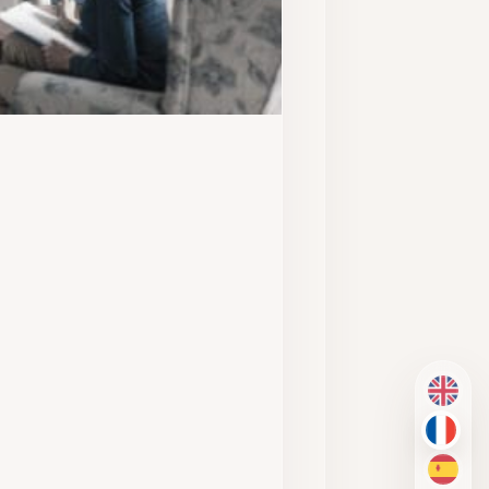
EN
FR
ES