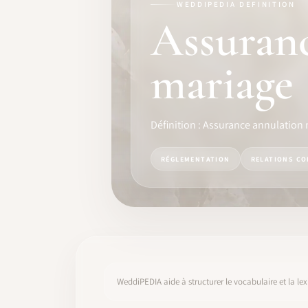
WEDDIPEDIA DEFINITION
FORMATION
Assuran
LOGICIEL
mariage
IDENTITÉ PRO
COMMUNAUTÉ
Définition : Assurance annulation
WEDDIPEDIA
RÉGLEMENTATION
RELATIONS CO
BLOG
À PROPOS
COMMENCER
WeddiPEDIA aide à structurer le vocabulaire et la lex
CONNEXION