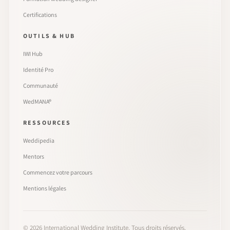
Certifications
OUTILS & HUB
IWI Hub
Identité Pro
Communauté
WedMANA®
RESSOURCES
Weddipedia
Mentors
Commencez votre parcours
Mentions légales
©
2026
International Wedding Institute. Tous droits réservés.