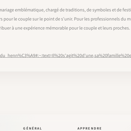
iage emblématique, chargé de traditions, de symboles et de festivi
oirs pour le couple sur le point de s'unir. Pour les professionnels du
ntribuer à une expérience mémorable pour le couple et leurs proches.
9e_du_henn%C3%A9#:~:text=Il%20s'agit%20d'une,sa%20famille%2
GÉNÉRAL
APPRENDRE