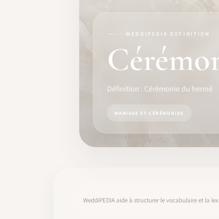
FORMATION
LOGICIEL
WEDDIPEDIA DEFINITION
Cérémon
IDENTITÉ PRO
COMMUNAUTÉ
Définition : Cérémonie du henné
WEDDIPEDIA
MARIAGE ET CÉRÉMONIES
BLOG
À PROPOS
COMMENCER
WeddiPEDIA aide à structurer le vocabulaire et la lex
CONNEXION