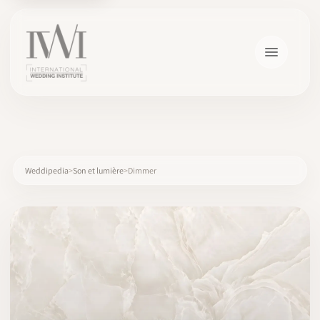
×
Weddipedia
Son et lumière
Dimmer
ACCUEIL
CARRIÈRES
FORMATION