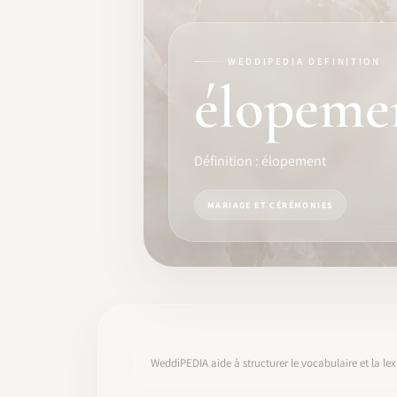
FORMATION
LOGICIEL
WEDDIPEDIA DEFINITION
élopeme
IDENTITÉ PRO
COMMUNAUTÉ
Définition : élopement
WEDDIPEDIA
MARIAGE ET CÉRÉMONIES
BLOG
À PROPOS
COMMENCER
WeddiPEDIA aide à structurer le vocabulaire et la lex
CONNEXION