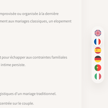
improvisée ou organisée à la dernière
irement aux mariages classiques, un elopement
EN
FR
ES
 pour échapper aux contraintes familiales
DE
 intime persiste.
PT-BR
IT
gistiques d'un mariage traditionnel.
centrée sur le couple.