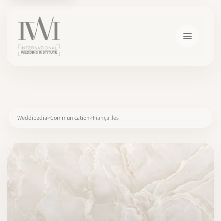
×
Weddipedia
Communication
Fiançailles
ACCUEIL
CARRIÈRES
FORMATION