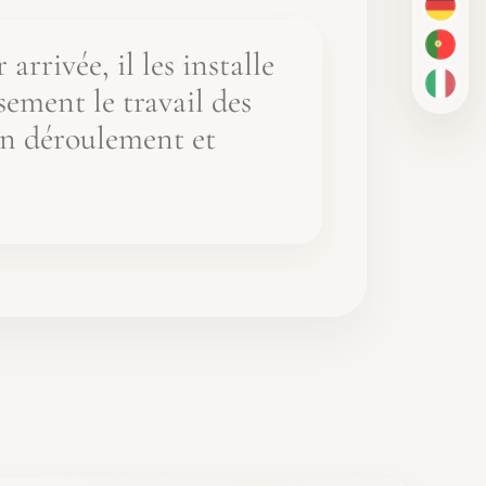
DE
PT-BR
arrivée, il les installe
usement le travail des
IT
on déroulement et