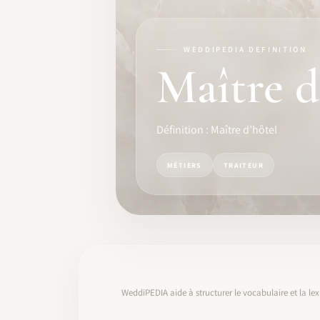
FORMATION
LOGICIEL
WEDDIPEDIA DEFINITION
Maître d
IDENTITÉ PRO
COMMUNAUTÉ
Définition : Maître d’hôtel
WEDDIPEDIA
MÉTIERS
TRAITEUR
BLOG
À PROPOS
COMMENCER
WeddiPEDIA aide à structurer le vocabulaire et la lex
CONNEXION