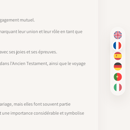
engagement mutuel.
arquant leur union et leur rôle en tant que
EN
FR
vec ses joies et ses épreuves.
ES
c dans l'Ancien Testament, ainsi que le voyage
DE
PT-BR
IT
riage, mais elles font souvent partie
vêt une importance considérable et symbolise