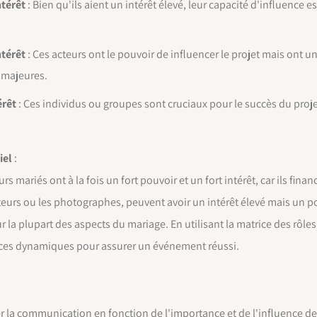
ntérêt
: Bien qu'ils aient un intérêt élevé, leur capacité d'influence es
ntérêt
: Ces acteurs ont le pouvoir de influencer le projet mais ont un
s majeures.
érêt
: Ces individus ou groupes sont cruciaux pour le succès du projet
iel
:
s mariés ont à la fois un fort pouvoir et un fort intérêt, car ils fin
iteurs ou les photographes, peuvent avoir un intérêt élevé mais un po
ur la plupart des aspects du mariage. En utilisant la matrice des rô
ces dynamiques pour assurer un événement réussi.
r la communication en fonction de l'importance et de l'influence d