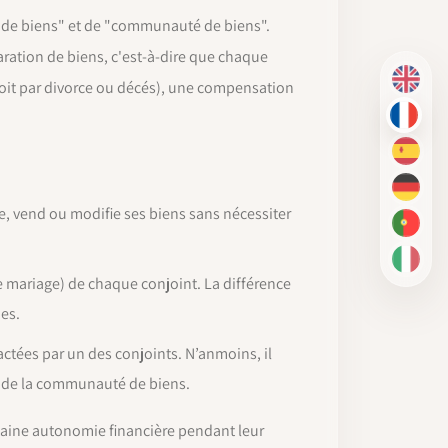
n de biens" et de "communauté de biens".
aration de biens, c'est-à-dire que chaque
 soit par divorce ou décés), une compensation
EN
FR
ES
DE
, vend ou modifie ses biens sans nécessiter
PT-BR
IT
le mariage) de chaque conjoint. La différence
es.
actées par un des conjoints. N’anmoins, il
ge de la communauté de biens.
taine autonomie financière pendant leur