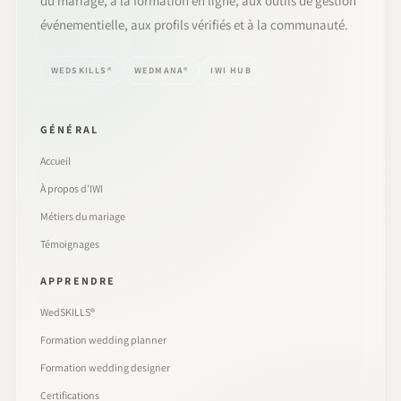
du mariage, à la formation en ligne, aux outils de gestion
événementielle, aux profils vérifiés et à la communauté.
WEDSKILLS®
WEDMANA®
IWI HUB
GÉNÉRAL
Accueil
À propos d’IWI
Métiers du mariage
Témoignages
APPRENDRE
WedSKILLS®
Formation wedding planner
Formation wedding designer
Certifications