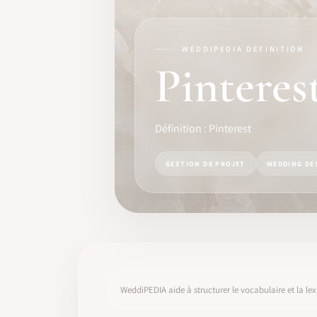
FORMATION
LOGICIEL
WEDDIPEDIA DEFINITION
Pinteres
IDENTITÉ PRO
COMMUNAUTÉ
Définition : Pinterest
WEDDIPEDIA
GESTION DE PROJET
WEDDING DE
BLOG
À PROPOS
COMMENCER
WeddiPEDIA aide à structurer le vocabulaire et la lex
CONNEXION