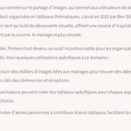
x centrée sur le partage d'images, qui permet aux utilisateurs de dé
lais) organisées en tableaux thématiques. Lancé en 2010 par Ben Sil
n tant qu'outil de découverte visuelle, offrant une source d'inspira
t par la cuisine, le mariage et plus encore.
el, Pinterest est devenu un outil incontournable pour les organisate
iés. Voici quelques utilisations spécifiques à ce domaine :
ourir des milliers d'images liées aux mariages pour trouver des idée
s clés des cérémonies et réceptions.
rganisateurs peuvent créer des tableaux spécifiques pour chaque as
choisis.
viter d'autres personnes à contribuer à leurs tableaux, facilitant la c