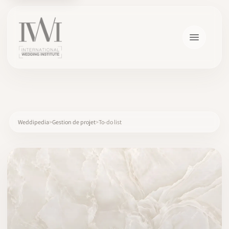
×
Weddipedia
Gestion de projet
To-do list
ACCUEIL
CARRIÈRES
FORMATION