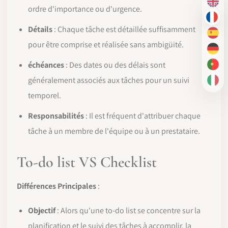
EN
ordre d'importance ou d'urgence.
FR
Détails
: Chaque tâche est détaillée suffisamment
ES
pour être comprise et réalisée sans ambigüité.
DE
échéances
: Des dates ou des délais sont
PT-
généralement associés aux tâches pour un suivi
IT
temporel.
Responsabilités
: Il est fréquent d'attribuer chaque
tâche à un membre de l'équipe ou à un prestataire.
To-do list VS Checklist
Différences Principales
:
Objectif
: Alors qu'une to-do list se concentre sur la
planification et le suivi des tâches à accomplir, la