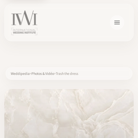
×
Weddipedia
Photos & Vidéo
Trash the dress
ACCUEIL
CARRIÈRES
FORMATION