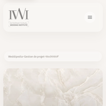
×
Weddipedia
Gestion de projet
WedMANA®
ACCUEIL
CARRIÈRES
FORMATION