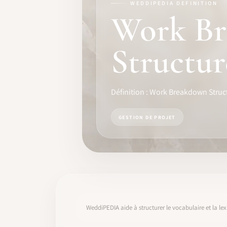
WEDDIPEDIA DEFINITION
FORMATION
Work B
LOGICIEL
Structur
IDENTITÉ PRO
COMMUNAUTÉ
Définition : Work Breakdown Struc
WEDDIPEDIA
GESTION DE PROJET
BLOG
À PROPOS
COMMENCER
WeddiPEDIA aide à structurer le vocabulaire et la lex
CONNEXION