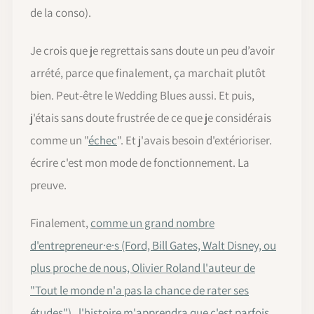
de la conso).
Je crois que je regrettais sans doute un peu d’avoir
arrété, parce que finalement, ça marchait plutôt
bien. Peut-être le Wedding Blues aussi. Et puis,
j'étais sans doute frustrée de ce que je considérais
comme un "
échec
". Et j'avais besoin d'extérioriser.
écrire c'est mon mode de fonctionnement. La
preuve.
Finalement,
comme un grand nombre
d'entrepreneur·e·s (Ford, Bill Gates, Walt Disney, ou
plus proche de nous, Olivier Roland l'auteur de
"Tout le monde n'a pas la chance de rater ses
études") , l'histoire m'apprendra que c'est parfois