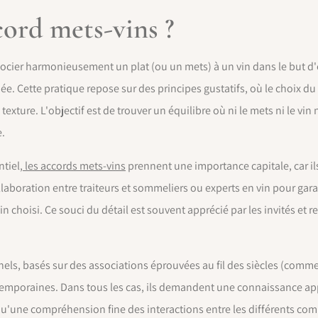
cord mets-vins ?
socier harmonieusement un plat (ou un mets) à un vin dans le but d
e. Cette pratique repose sur des principes gustatifs, où le choix du 
exture. L'objectif est de trouver un équilibre où ni le mets ni le vin
e.
tiel,
les accords mets-vins
prennent une importance capitale, car ils
llaboration entre traiteurs et sommeliers ou experts en vin pour gar
 choisi. Ce souci du détail est souvent apprécié par les invités et re
els, basés sur des associations éprouvées au fil des siècles (comme l
temporaines. Dans tous les cas, ils demandent une connaissance ap
qu'une compréhension fine des interactions entre les différents com