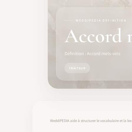
FORMATION
LOGICIEL
WEDDIPEDIA DEFINITION
Accord 
IDENTITÉ PRO
COMMUNAUTÉ
Définition : Accord mets-vins
WEDDIPEDIA
TRAITEUR
BLOG
À PROPOS
COMMENCER
WeddiPEDIA aide à structurer le vocabulaire et la lex
CONNEXION