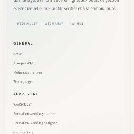
du mariage, à la formation en ligne, aux outils de gestion
événementielle, aux profils vérifiés et à la communauté.
WEDSKILLS®
WEDMANA®
IWI HUB
GÉNÉRAL
Accueil
À propos d’IWI
Métiers du mariage
Témoignages
APPRENDRE
WedSKILLS®
Formation wedding planner
Formation wedding designer
Certifications