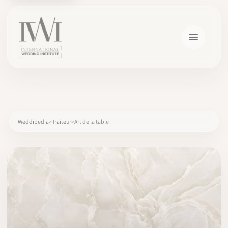
×
Weddipedia
Traiteur
Art de la table
ACCUEIL
CARRIÈRES
FORMATION