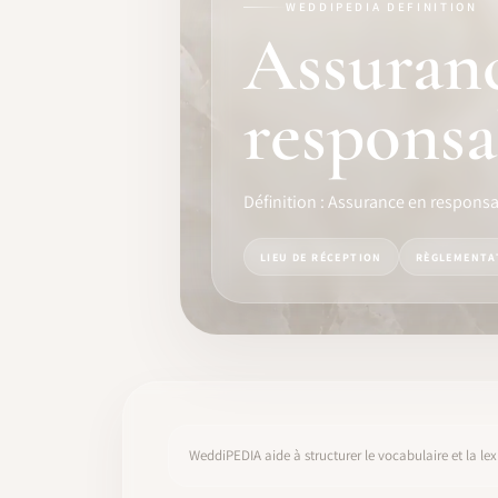
WEDDIPEDIA DEFINITION
FORMATION
Assuran
LOGICIEL
responsab
IDENTITÉ PRO
COMMUNAUTÉ
Définition : Assurance en responsab
WEDDIPEDIA
LIEU DE RÉCEPTION
RÈGLEMENTA
BLOG
À PROPOS
COMMENCER
WeddiPEDIA aide à structurer le vocabulaire et la lex
CONNEXION