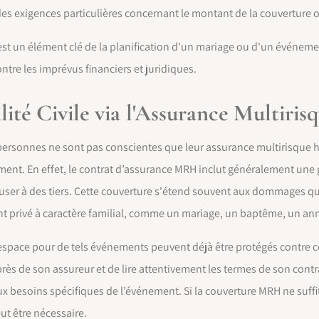
es exigences particulières concernant le montant de la couverture o
est un élément clé de la planification d'un mariage ou d'un événeme
ntre les imprévus financiers et juridiques.
ité Civile via l'Assurance Multiri
 personnes ne sont pas conscientes que leur assurance multirisque 
ment. En effet, le contrat d’assurance MRH inclut généralement une g
user à des tiers. Cette couverture s'étend souvent aux dommages qui 
t privé à caractère familial, comme un mariage, un baptême, un anniv
 espace pour de tels événements peuvent déjà être protégés contre ce
auprès de son assureur et de lire attentivement les termes de son co
aux besoins spécifiques de l’événement. Si la couverture MRH ne suff
t être nécessaire.