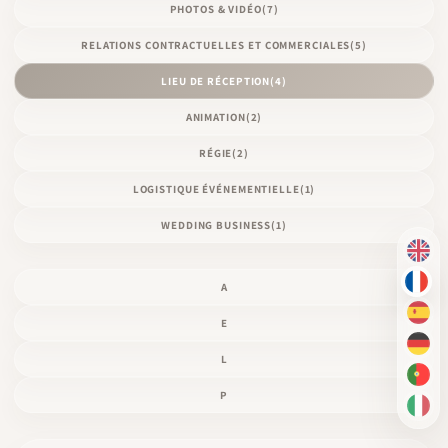
PHOTOS & VIDÉO
(7)
RELATIONS CONTRACTUELLES ET COMMERCIALES
(5)
LIEU DE RÉCEPTION
(4)
ANIMATION
(2)
RÉGIE
(2)
LOGISTIQUE ÉVÉNEMENTIELLE
(1)
WEDDING BUSINESS
(1)
EN
A
FR
ES
E
DE
L
PT-
P
IT