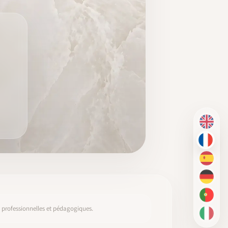
EN
FR
ES
DE
PT-BR
s, professionnelles et pédagogiques.
IT