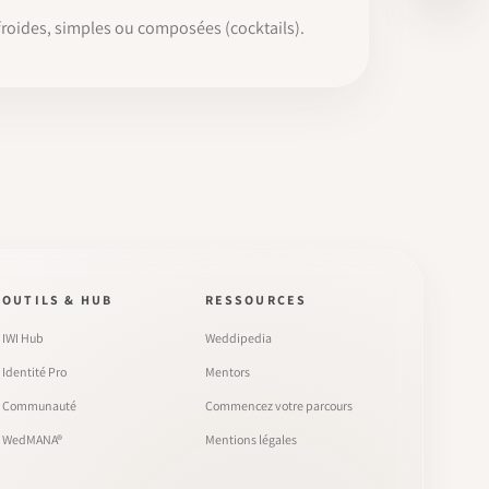
froides, simples ou composées (cocktails).
OUTILS & HUB
RESSOURCES
IWI Hub
Weddipedia
Identité Pro
Mentors
Communauté
Commencez votre parcours
WedMANA®
Mentions légales