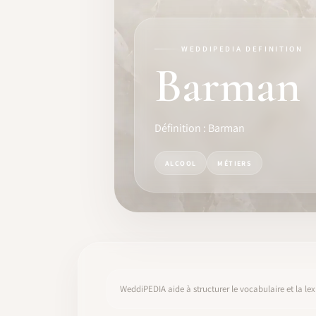
FORMATION
LOGICIEL
WEDDIPEDIA DEFINITION
Barman
IDENTITÉ PRO
COMMUNAUTÉ
Définition : Barman
WEDDIPEDIA
ALCOOL
MÉTIERS
BLOG
À PROPOS
COMMENCER
WeddiPEDIA aide à structurer le vocabulaire et la lex
CONNEXION