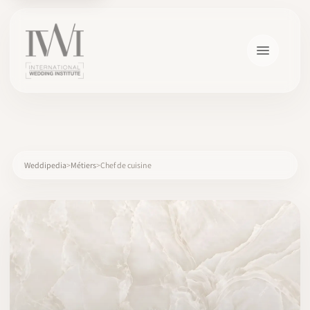
×
Weddipedia
Métiers
Chef de cuisine
ACCUEIL
CARRIÈRES
FORMATION