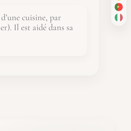
PT-BR
 d’une cuisine, par
IT
r). Il est aidé dans sa