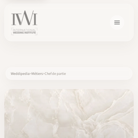
×
Weddipedia
Métiers
Chef de partie
ACCUEIL
CARRIÈRES
FORMATION