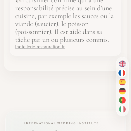
Un cuisinier confirmé qui a une
responsabilité précise au sein d’une
cuisine, par exemple les sauces ou la
viande (saucier), le poisson
(poissonnier). Il est aidé dans sa
tâche par un ou plusieurs commis.
lhotellerie-restauration.fr
EN
FR
ES
DE
PT-
IT
INTERNATIONAL WEDDING INSTITUTE