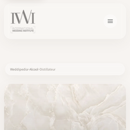
×
Weddipedia
Alcool
Distillateur
ACCUEIL
CARRIÈRES
FORMATION