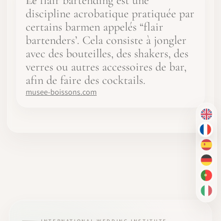
Le flair bartending est une
discipline acrobatique pratiquée par
certains barmen appelés “flair
bartenders’. Cela consiste à jongler
avec des bouteilles, des shakers, des
verres ou autres accessoires de bar,
afin de faire des cocktails.
musee-boissons.com
EN
FR
ES
DE
PT-
IT
INTERNATIONAL WEDDING INSTITUTE