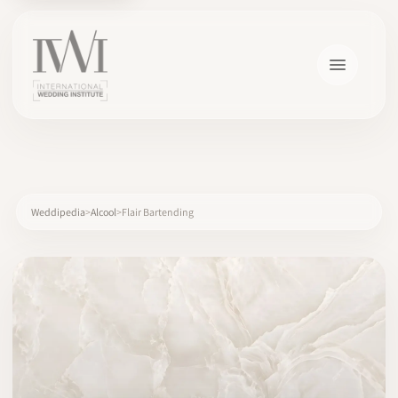
×
Weddipedia
Alcool
Flair Bartending
ACCUEIL
CARRIÈRES
FORMATION