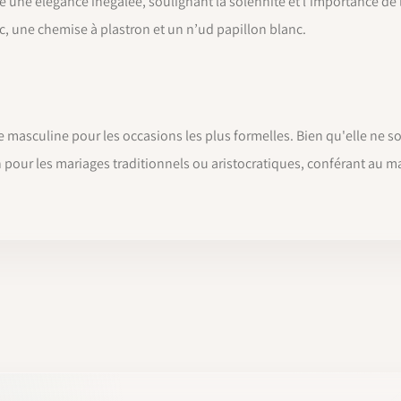
he une élégance inégalée, soulignant la solennité et l'importance de 
c, une chemise à plastron et un n’ud papillon blanc.
 masculine pour les occasions les plus formelles. Bien qu'elle ne 
n pour les mariages traditionnels ou aristocratiques, conférant au m