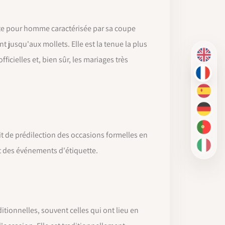
este pour homme caractérisée par sa coupe
t jusqu'aux mollets. Elle est la tenue la plus
EN
ficielles et, bien sûr, les mariages très
FR
ES
DE
PT-BR
bit de prédilection des occasions formelles en
IT
et des événements d'étiquette.
tionnelles, souvent celles qui ont lieu en