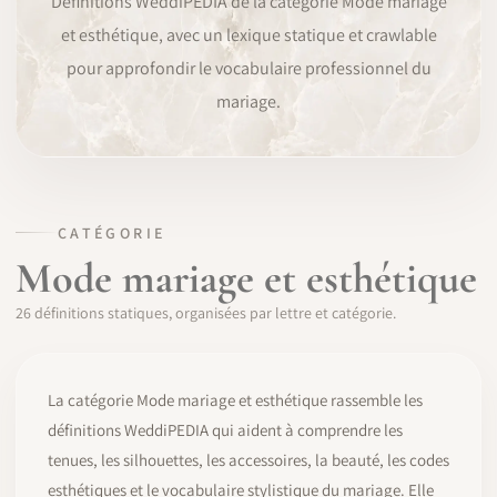
Définitions WeddiPEDIA de la catégorie Mode mariage
et esthétique, avec un lexique statique et crawlable
LOGICIEL
pour approfondir le vocabulaire professionnel du
IDENTITÉ PRO
mariage.
COMMUNAUTÉ
WEDDIPEDIA
CATÉGORIE
Mode mariage et esthétique
BLOG
26 définitions statiques, organisées par lettre et catégorie.
À PROPOS
La catégorie Mode mariage et esthétique rassemble les
COMMENCER
définitions WeddiPEDIA qui aident à comprendre les
CONNEXION
tenues, les silhouettes, les accessoires, la beauté, les codes
esthétiques et le vocabulaire stylistique du mariage. Elle