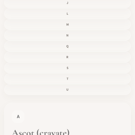
J
L
M
N
Q
R
S
T
U
A
Ascot (cravate)