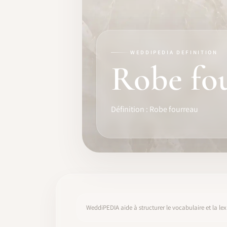
FORMATION
LOGICIEL
WEDDIPEDIA DEFINITION
IDENTITÉ PRO
Robe fo
COMMUNAUTÉ
Définition : Robe fourreau
WEDDIPEDIA
BLOG
À PROPOS
COMMENCER
WeddiPEDIA aide à structurer le vocabulaire et la lex
CONNEXION