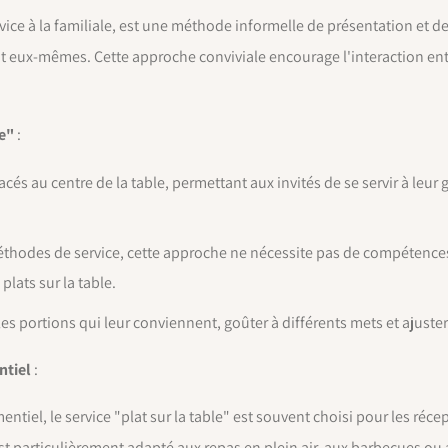
ervice à la familiale, est une méthode informelle de présentation et d
ent eux-mêmes. Cette approche conviviale encourage l'interaction ent
le"
:
lacés au centre de la table, permettant aux invités de se servir à l
thodes de service, cette approche ne nécessite pas de compétences
 plats sur la table.
es portions qui leur conviennent, goûter à différents mets et ajuster
ntiel
:
ntiel, le service "plat sur la table" est souvent choisi pour les ré
t particulièrement adapté aux repas en plein air, aux barbecues ou a