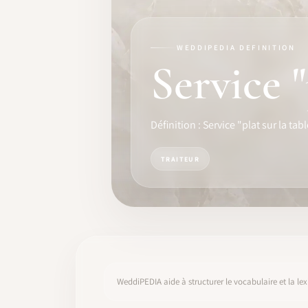
FORMATION
LOGICIEL
WEDDIPEDIA DEFINITION
Service "
IDENTITÉ PRO
COMMUNAUTÉ
Définition : Service "plat sur la tab
WEDDIPEDIA
TRAITEUR
BLOG
À PROPOS
COMMENCER
WeddiPEDIA aide à structurer le vocabulaire et la lex
CONNEXION