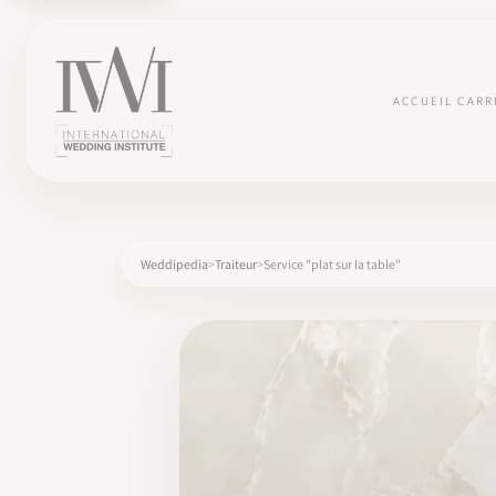
ACCUEIL
CARR
Weddipedia
Traiteur
Service "plat sur la table"
×
ACCUEIL
CARRIÈRES