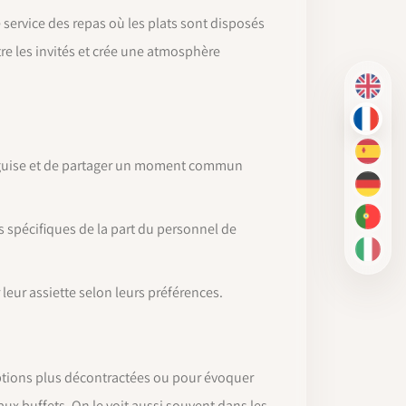
e service des repas où les plats sont disposés
re les invités et crée une atmosphère
EN
FR
ES
eur guise et de partager un moment commun
DE
PT-BR
 spécifiques de la part du personnel de
IT
 leur assiette selon leurs préférences.
ceptions plus décontractées ou pour évoquer
ux buffets. On le voit aussi souvent dans les