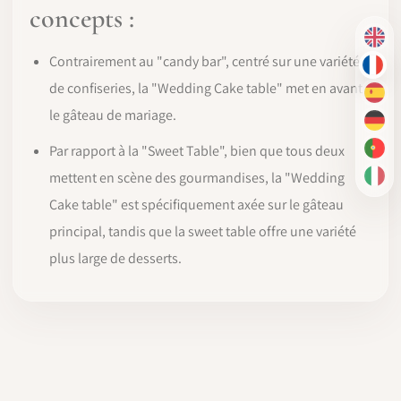
concepts
:
EN
Contrairement au "candy bar", centré sur une variété
FR
de confiseries, la "Wedding Cake table" met en avant
ES
le gâteau de mariage.
DE
Par rapport à la "Sweet Table", bien que tous deux
PT-
mettent en scène des gourmandises, la "Wedding
IT
Cake table" est spécifiquement axée sur le gâteau
principal, tandis que la sweet table offre une variété
plus large de desserts.