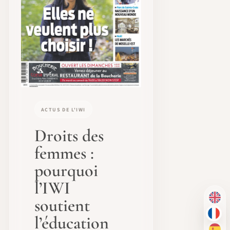
ACTUS DE L'IWI
Droits des
femmes :
pourquoi
l’IWI
soutient
EN
FR
l’éducation